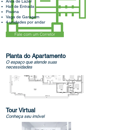
Área de Lazer
Hall de Entrada
Piscina
Vaga de Garagem
4 unidades por andar
Fale com um Corretor
Planta do Apartamento
O espaço que atende suas
necessidades
Tour Virtual
Conheça seu imóvel