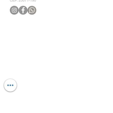
CEP:
25071-190